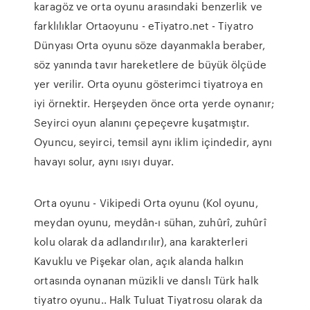
karagöz ve orta oyunu arasındaki benzerlik ve
farklılıklar Ortaoyunu - eTiyatro.net - Tiyatro
Dünyası Orta oyunu söze dayanmakla beraber,
söz yanında tavır hareketlere de büyük ölçüde
yer verilir. Orta oyunu gösterimci tiyatroya en
iyi örnektir. Herşeyden önce orta yerde oynanır;
Seyirci oyun alanını çepeçevre kuşatmıştır.
Oyuncu, seyirci, temsil aynı iklim içindedir, aynı
havayı solur, aynı ısıyı duyar.
Orta oyunu - Vikipedi Orta oyunu (Kol oyunu,
meydan oyunu, meydân-ı sühan, zuhûrî, zuhûrî
kolu olarak da adlandırılır), ana karakterleri
Kavuklu ve Pişekar olan, açık alanda halkın
ortasında oynanan müzikli ve danslı Türk halk
tiyatro oyunu.. Halk Tuluat Tiyatrosu olarak da