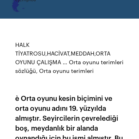
HALK
TİYATROSU,HACİVAT,MEDDAH,ORTA
OYUNU ÇALIŞMA … Orta oyunu terimleri
sözlüğü, Orta oyunu terimleri
è Orta oyunu kesin biçimini ve
orta oyunu adını 19. yüzyılda
almıştır. Seyircilerin çevrelediği
boş, meydanlık bir alanda
oynandığı için bu ismi almıştır. Bu