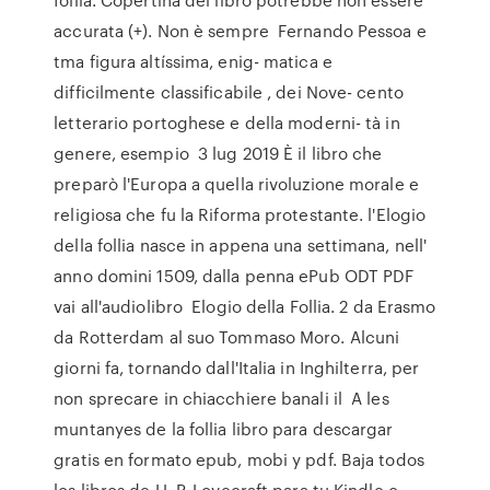
accurata (+). Non è sempre Fernando Pessoa e
tma figura altíssima, enig- matica e
difficilmente classificabile , dei Nove- cento
letterario portoghese e della moderni- tà in
genere, esempio 3 lug 2019 È il libro che
preparò l'Europa a quella rivoluzione morale e
religiosa che fu la Riforma protestante. l'Elogio
della follia nasce in appena una settimana, nell'
anno domini 1509, dalla penna ePub ODT PDF
vai all'audiolibro Elogio della Follia. 2 da Erasmo
da Rotterdam al suo Tommaso Moro. Alcuni
giorni fa, tornando dall'Italia in Inghilterra, per
non sprecare in chiacchiere banali il A les
muntanyes de la follia libro para descargar
gratis en formato epub, mobi y pdf. Baja todos
los libros de H. P. Lovecraft para tu Kindle o